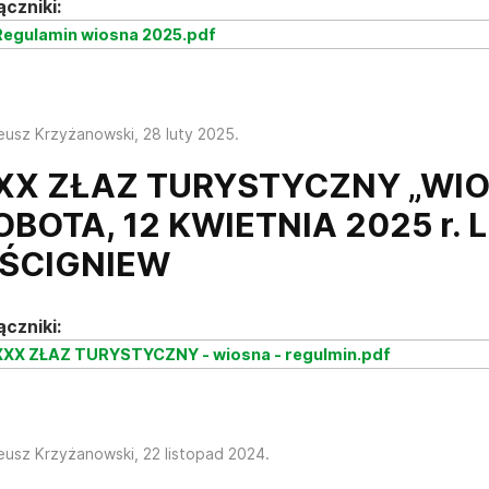
ączniki:
egulamin wiosna 2025.pdf
eusz Krzyżanowski,
28 luty 2025
.
XX ZŁAZ TURYSTYCZNY „WIO
OBOTA, 12 KWIETNIA 2025 r.
ŚCIGNIEW
ączniki:
XX ZŁAZ TURYSTYCZNY - wiosna - regulmin.pdf
eusz Krzyżanowski,
22 listopad 2024
.