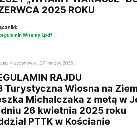
ZERWCA 2025 ROKU
ączniki:
egulamin Witamy 1.pdf
eusz Krzyżanowski,
27 marzec 2025
.
EGULAMIN RAJDU
8 Turystyczna Wiosna na Ziemi
eszka Michalczaka z metą w J
 dniu 26 kwietnia 2025 roku
ddział PTTK w Kościanie