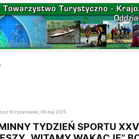
m
eusz Krzyżanowski,
06 maj 2025
.
MINNY TYDZIEŃ SPORTU XXV
IESZY „WITAMY WAKACJE” B