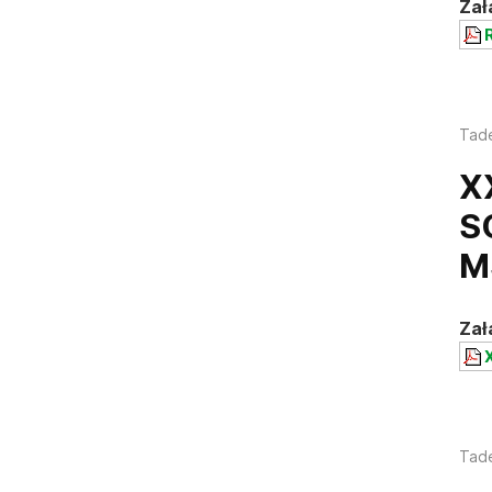
Zał
R
Tad
X
S
M
Zał
X
Tad