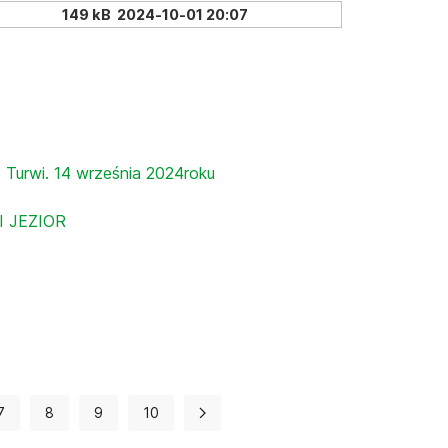
149 kB
2024-10-01 20:07
urwi. 14 września 2024roku
I JEZIOR
7
8
9
10