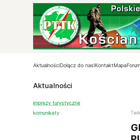
Aktualności
Dołącz do nas!
Kontakt
Mapa
Foru
Aktualności
imprezy turystyczne
komunikaty
Tad
G
P