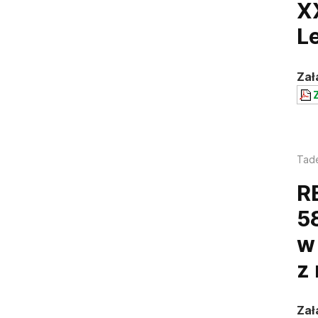
X
L
Zał
Z
Tad
R
5
w
z
Zał