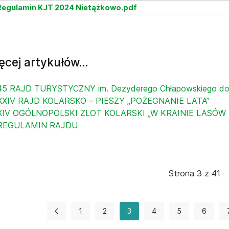
egulamin KJT 2024 Nietążkowo.pdf
ęcej artykułów…
45 RAJD TURYSTYCZNY im. Dezyderego Chłapowskiego do T
XXIV RAJD KOLARSKO – PIESZY „POŻEGNANIE LATA”
XIV OGÓLNOPOLSKI ZLOT KOLARSKI „W KRAINIE LASÓW 
REGULAMIN RAJDU
Strona 3 z 41
1
2
3
4
5
6