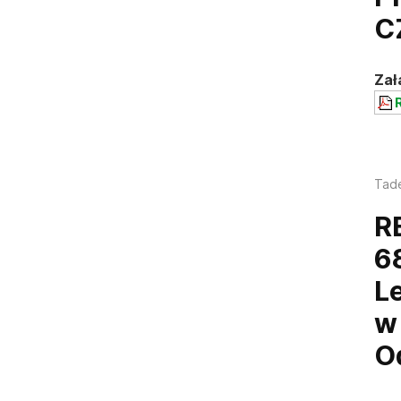
C
Zał
R
Tad
R
6
L
w
O