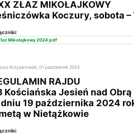
XX ZŁAZ MIKOŁAJKOWY
eśniczówka Koczury, sobota – 
ączniki:
łaz Mikołajkowy 2024.pdf
eusz Krzyżanowski,
01 październik 2024
.
EGULAMIN RAJDU
8 Kościańska Jesień nad Obrą
 dniu 19 października 2024 ro
 metą w Nietążkowie
ączniki: