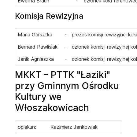
Ewelina Braun
-
członek koła terenowe
Komisja Rewizyjna
Maria Garsztka
-
prezes komisji rewizyjnej ko
Bernard Pawlisiak
-
członek komisji rewizyjnej k
Janik Agnieszka
-
członek komisji rewizyjnej k
MKKT – PTTK "Łaziki"
przy Gminnym Ośrodku
Kultury we
Włoszakowicach
opiekun:
Kazimierz Jankowiak