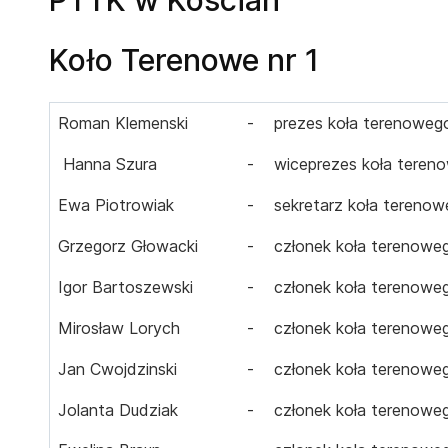
Koło Terenowe nr 1
Roman Klemenski
-
prezes koła terenoweg
Hanna Szura
-
wiceprezes koła teren
Ewa Piotrowiak
-
sekretarz koła tereno
Grzegorz Głowacki
-
członek koła terenowe
Igor Bartoszewski
-
członek koła terenowe
Mirosław Lorych
-
członek koła terenowe
Jan Cwojdzinski
-
członek koła terenowe
Jolanta Dudziak
-
członek koła terenowe