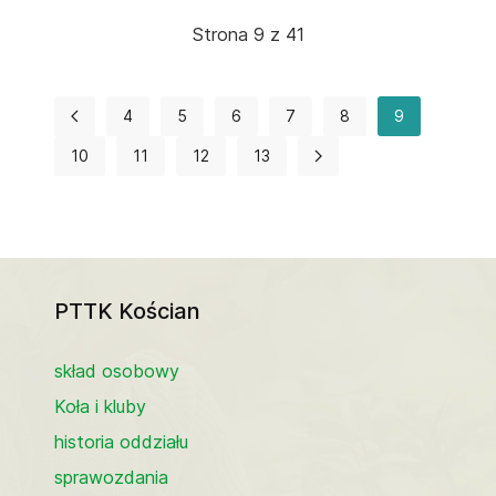
Strona 9 z 41
4
5
6
7
8
9
10
11
12
13
PTTK Kościan
skład osobowy
Koła i kluby
historia oddziału
sprawozdania