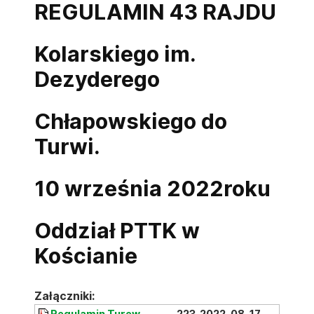
REGULAMIN 43 RAJDU
Kolarskiego im.
Dezyderego
Chłapowskiego do
Turwi.
10 września 2022roku
Oddział PTTK w
Kościanie
Załączniki:
Regulamin Turew
223
2022-08-17