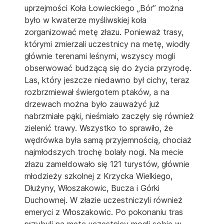
uprzejmości Koła Łowieckiego „Bór” można
było w kwaterze myśliwskiej koła
zorganizować metę złazu. Ponieważ trasy,
którymi zmierzali uczestnicy na metę, wiodły
głównie terenami leśnymi, wszyscy mogli
obserwować budzącą się do życia przyrodę.
Las, który jeszcze niedawno był cichy, teraz
rozbrzmiewał świergotem ptaków, a na
drzewach można było zauważyć już
nabrzmiałe pąki, nieśmiało zaczęły się również
zielenić trawy. Wszystko to sprawiło, że
wędrówka była samą przyjemnością, chociaż
najmłodszych trochę bolały nogi. Na mecie
złazu zameldowało się 121 turystów, głównie
młodzieży szkolnej z Krzycka Wielkiego,
Dłużyny, Włoszakowic, Bucza i Górki
Duchownej. W złazie uczestniczyli również
emeryci z Włoszakowic. Po pokonaniu tras
przybyli na metę uczestnicy mogli sobie w