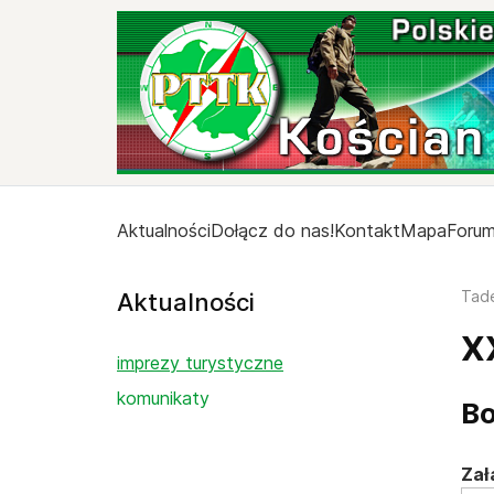
Aktualności
Dołącz do nas!
Kontakt
Mapa
Foru
Tad
Aktualności
X
imprezy turystyczne
komunikaty
Bo
Zał